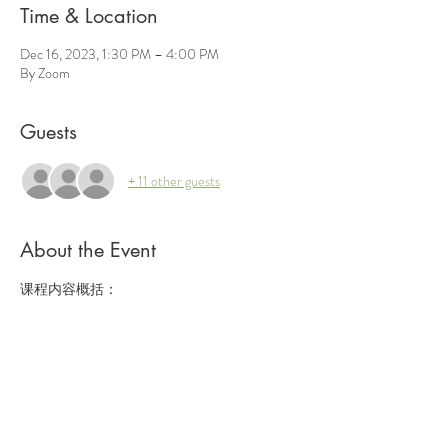
Time & Location
Dec 16, 2023, 1:30 PM – 4:00 PM
By Zoom
Guests
+ 11 other guests
About the Event
课程内容概括：
*如何开始断舍离；
*如何鉴定必须留下来和舍弃的物品；
*如何打造新空间
*收纳指南；
*如何透过断舍离达致外在及内在的平和与富
足。