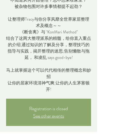
不知道从何开始整理？总不想呆在家里？
被杂物包围对许多事情都提不起劲？
让整理师Tracy与你分享风靡全世界家居整理
术及概念～～
《断舍离》与 "KonMari Method"
结合了这两大整理派系的精髓，给你直入重点
的介绍,通过知识的了解及分享，整理技巧的
指导与实践，揭开整理的迷思;告别懒散与拖
延， 和凌乱 says good-bye!
马上就掌握这个可以代代相传的整理概念和妙
招
让你的居家环境清神气爽;让你的人生茅塞顿
开!
Registration is closed
See other events