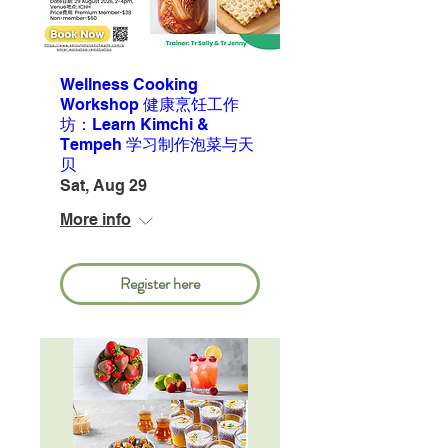
Wellness Cooking
Workshop 健康烹饪工作
坊：Learn Kimchi &
Tempeh 学习制作泡菜与天
贝
Sat, Aug 29
More info
Register here